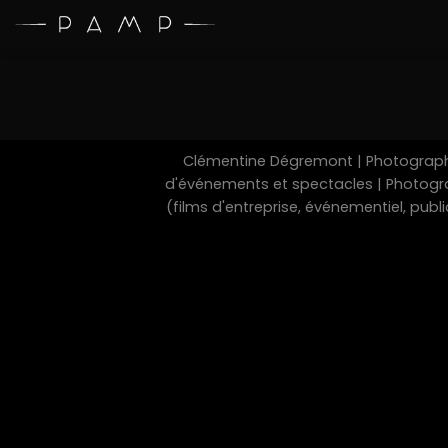
Skip
to
content
Clémentine Dégremont | Photographe
d'événements et spectacles | Photograp
(films d'entreprise, événementiel, pub