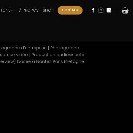
TIONS
À PROPOS
SHOP
CONTACT
tographe d'entreprise | Photographe
atrice vidéo | Production audiovisuelle
nterview) basée à Nantes Paris Bretagne