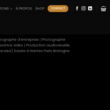
TIONS
À PROPOS
SHOP
CONTACT
tographe d'entreprise | Photographe
atrice vidéo | Production audiovisuelle
nterview) basée à Nantes Paris Bretagne