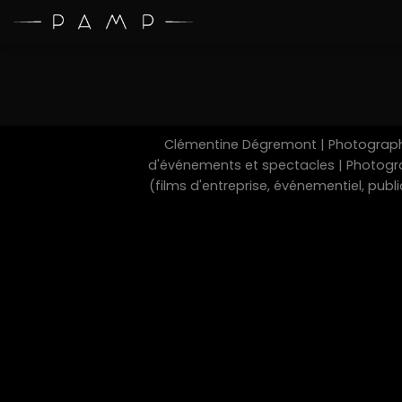
Skip
to
content
Clémentine Dégremont | Photographe
d'événements et spectacles | Photograp
(films d'entreprise, événementiel, pub