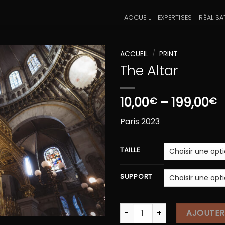
ACCUEIL
EXPERTISES
RÉALISA
ACCUEIL
/
PRINT
The Altar
10,00
–
199,00
€
€
Paris 2023
TAILLE
SUPPORT
quantité de The Altar
AJOUTER